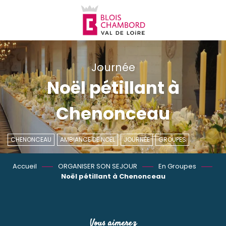
Aller
au
contenu
principal
Journée
Noël pétillant à
Chenonceau
CHENONCEAU
AMBIANCE DE NOËL
JOURNÉE
GROUPES
Accueil
ORGANISER SON SEJOUR
En Groupes
Noël pétillant à Chenonceau
Vous aimerez