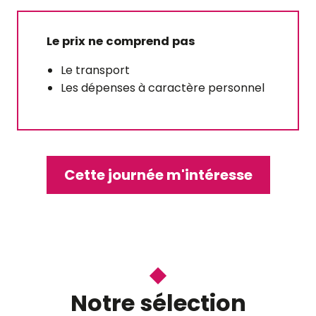
Le prix ne comprend pas
À
PARTIR
Le transport
DE
Les dépenses à caractère personnel
86
€
PAR
ADULTE
Cette journée m'intéresse
Blois, la magie de noël
Vous aimerez L’ambiance féerique
Notre sélection
pendant les fêtes de fin d’année