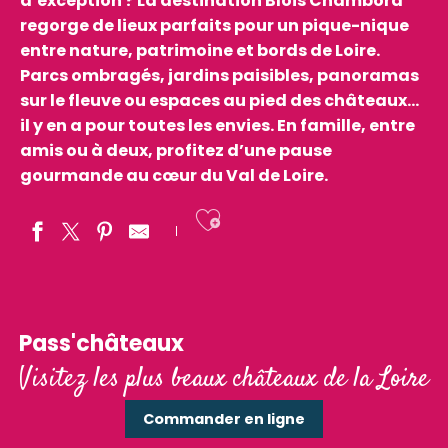
d’exception ? La destination Blois Chambord
regorge de lieux parfaits pour un pique-nique
entre nature, patrimoine et bords de Loire.
Parcs ombragés, jardins paisibles, panoramas
sur le fleuve ou espaces au pied des châteaux…
il y en a pour toutes les envies. En famille, entre
amis ou à deux, profitez d’une pause
gourmande au cœur du Val de Loire.
Ajouter aux fav
le Port du Cavereau
Pass'châteaux
Parc du château de Beauregard
Visitez les plus beaux châteaux de la Loire
Le Parc de l'Arrou
l'Espace Beuvron
Commander en ligne
Base naturelle de loisirs du Domino