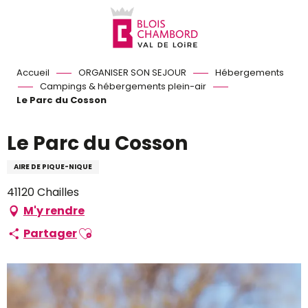
Aller
au
contenu
principal
Accueil
ORGANISER SON SEJOUR
Hébergements
Campings & hébergements plein-air
Le Parc du Cosson
Le Parc du Cosson
AIRE DE PIQUE-NIQUE
41120 Chailles
M'y rendre
Ajouter aux favoris
Partager