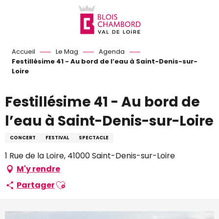
Aller
au
contenu
principal
Accueil
Le Mag
Agenda
Festillésime 41 - Au bord de l’eau à Saint-Denis-sur-
Loire
Festillésime 41 - Au bord de
l’eau à Saint-Denis-sur-Loire
CONCERT
FESTIVAL
SPECTACLE
1 Rue de la Loire, 41000 Saint-Denis-sur-Loire
M'y rendre
Ajouter aux favoris
Partager