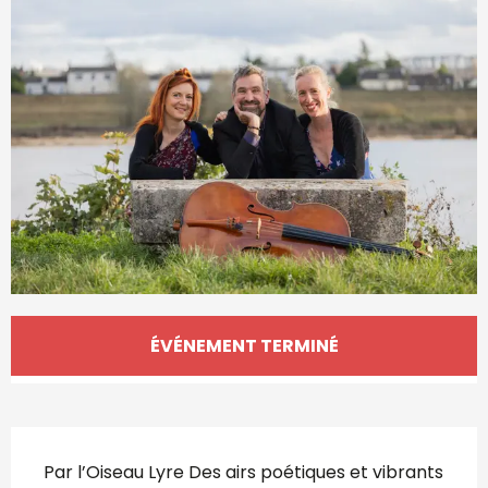
Ouverture et coordonnées
ÉVÉNEMENT TERMINÉ
Description
Par l’Oiseau Lyre Des airs poétiques et vibrants 