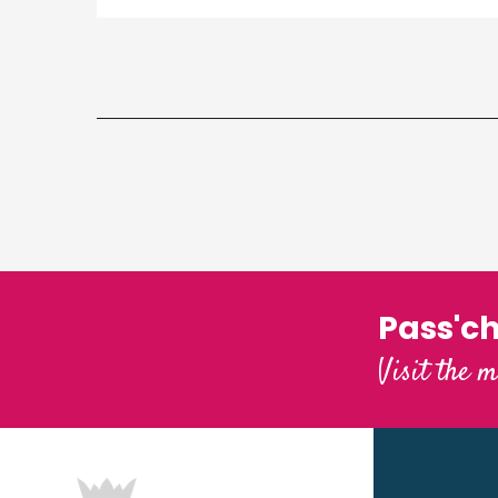
Pass'c
Visit the m