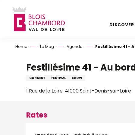
Aller
au
contenu
DISCOVER
principal
Home
Le Mag
Agenda
Festillésime 41 - 
Festillésime 41 - Au bor
CONCERT
FESTIVAL
SHOW
1 Rue de la Loire, 41000 Saint-Denis-sur-Loire
Rates