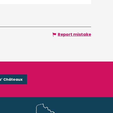
Report mistake
s’ Châteaux