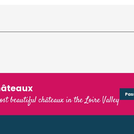
hâteaux
Pas
ost beautiful châteaux in the Loire Valley