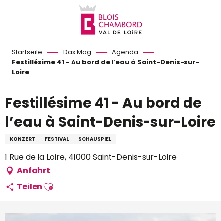
Aller
au
contenu
principal
Startseite
Das Mag
Agenda
Festillésime 41 - Au bord de l’eau à Saint-Denis-sur-
Loire
Festillésime 41 - Au bord de
l’eau à Saint-Denis-sur-Loire
KONZERT
FESTIVAL
SCHAUSPIEL
1 Rue de la Loire, 41000 Saint-Denis-sur-Loire
Anfahrt
Ajouter aux favoris
Teilen