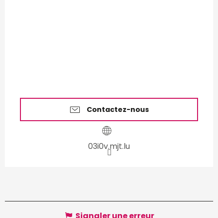
Contactez-nous
03i0v.mjt.lu
Signaler une erreur