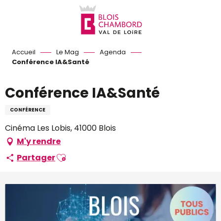
Aller
au
contenu
principal
Accueil
Le Mag
Agenda
Conférence IA&Santé
Conférence IA&Santé
CONFÉRENCE
Cinéma Les Lobis, 41000 Blois
M'y rendre
Ajouter aux favoris
Partager