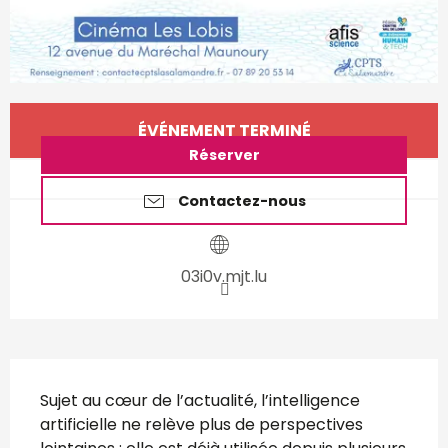
Ouverture et coordonnées
ÉVÉNEMENT TERMINÉ
Réserver
Contactez-nous
03i0v.mjt.lu
Description
Sujet au cœur de l’actualité, l’intelligence 
artificielle ne relève plus de perspectives 