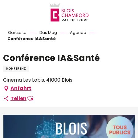
Aller
au
contenu
principal
Startseite
Das Mag
Agenda
Conférence IA&Santé
Conférence IA&Santé
KONFERENZ
Cinéma Les Lobis, 41000 Blois
Anfahrt
Ajouter aux favoris
Teilen