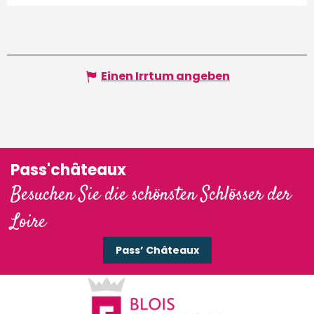
Einen Irrtum angeben
Pass'châteaux
Besuchen Sie die schönsten Schlösser der
Loire
Pass’ Châteaux