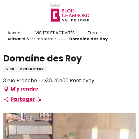
Aller
au
contenu
principal
Accueil
VISITES ET ACTIVITÉS
Terroir
Artisanat & visites terroir
Domaine des Roy
Domaine des Roy
VINS
PRODUCTEUR
3 rue Franche - D30, 41400 Pontlevoy
M'y rendre
Ajouter aux favoris
Partager