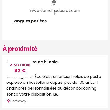
www.domainedesroy.com
Langues parlées
Langues parlées
À proximité
Logis Auberge de l’Ecole
À PARTIR DE
82
€
L’auberge de l’École est un ancien relais de poste
exploité en hostellerie depuis plus de 100 ans… 11
chambres personnalisées au décor cocooning
sont à votre disposition. Le...
Pontlevoy