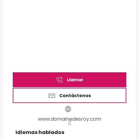
Llamar
Contáctenos
www.domainedesroy.com
Idiomas hablados
Idiomas hablados