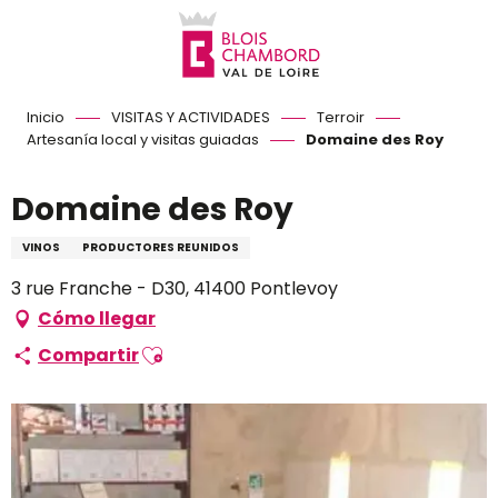
Aller
au
contenu
principal
Inicio
VISITAS Y ACTIVIDADES
Terroir
Artesanía local y visitas guiadas
Domaine des Roy
Domaine des Roy
VINOS
PRODUCTORES REUNIDOS
3 rue Franche - D30, 41400 Pontlevoy
Cómo llegar
Ajouter aux favoris
Compartir