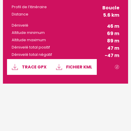
Profil de l’itinéraire
Boucle
Distance
5.6 km
Dénivelé
46 m
Altitude minimum
69 m
Altitude maximum
89 m
Dénivelé total positif
47 m
Dénivelé total négatif
-47 m
Documentation
SECTI
TRACE GPX
FICHIER KML
46 m de Dénivelé
Dénivelé