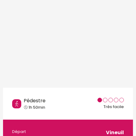
Pédestre
Très facile
1h 50min
Informations pratiques
Départ
Vineuil