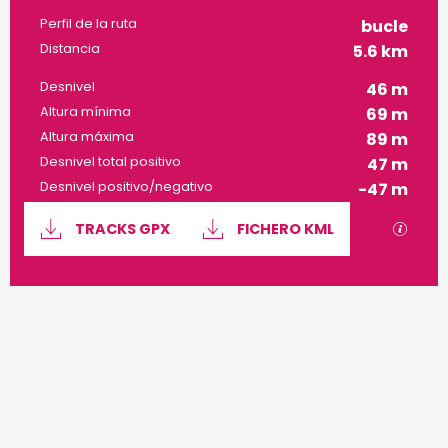
Perfil de la ruta
bucle
Distancia
5.6 km
Desnivel
46 m
Altura mínima
69 m
Altura máxima
89 m
Desnivel total positivo
47 m
Desnivel positivo/negativo
-47 m
Documentación
Los a
TRACKS GPX
FICHERO KML
46 m de Desnivel
Desnivel