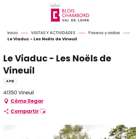
Aller
au
contenu
principal
Inicio
VISITAS Y ACTIVIDADES
Paseos y visitas
Le Viaduc - Les Noëls de Vineuil
Le Viaduc - Les Noëls de
Vineuil
A PIE
41350 Vineuil
Cómo llegar
Ajouter aux favoris
Compartir