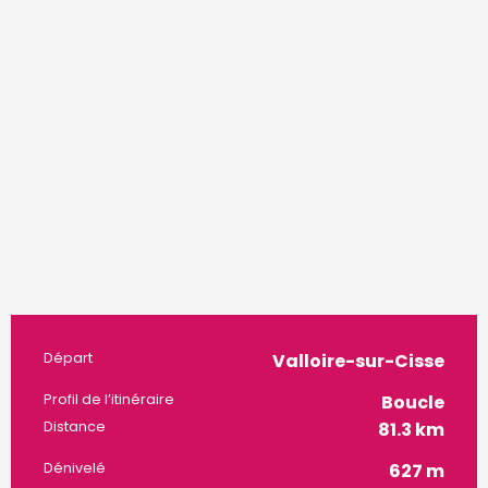
Informations pratiques
Départ
Valloire-sur-Cisse
Profil de l’itinéraire
Boucle
Distance
81.3 km
Dénivelé
627 m