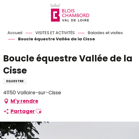
Aller
au
contenu
principal
Accueil
VISITES ET ACTIVITÉS
Balades et visites
Boucle équestre Vallée de la Cisse
Boucle équestre Vallée de la
Cisse
EQUESTRE
41150 Valloire-sur-Cisse
M'y rendre
Ajouter aux favoris
Partager