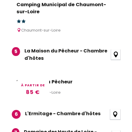
Camping Municipal de Chaumont-
sur-Loire
Chaumont-sur-Loire
La Maison du Pêcheur - Chambre
5
d'hôtes
La Maison du Pêcheur
À PARTIR DE
85
€
Chaumont-sur-Loire
L'Ermitage - Chambre d'hôtes
6
Domaine des Hauts de Loire -