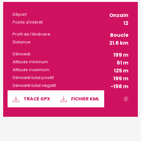
Informations pratiques
Départ
Onzain
Points d'intérêt
12
Profil de l’itinéraire
Boucle
Distance
21.6 km
Dénivelé
199 m
Altitude minimum
61 m
Altitude maximum
125 m
Dénivelé total positif
199 m
Dénivelé total négatif
-198 m
Documentation
SECTI
TRACE GPX
FICHIER KML
199 m de Dénivelé
Dénivelé