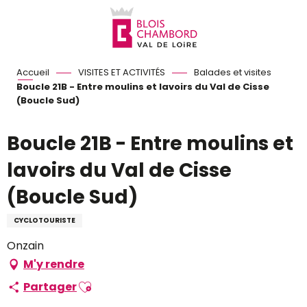
Aller
au
contenu
principal
Accueil
VISITES ET ACTIVITÉS
Balades et visites
Boucle 21B - Entre moulins et lavoirs du Val de Cisse
(Boucle Sud)
Boucle 21B - Entre moulins et
lavoirs du Val de Cisse
(Boucle Sud)
CYCLOTOURISTE
Onzain
M'y rendre
Ajouter aux favoris
Partager