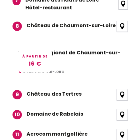
7
Hôtel-restaurant
Château de Chaumont-sur-Loire
8
Domaine Régional de Chaumont-sur-
À PARTIR DE
Loire
16
€
Chaumont-sur-Loire
Château des Tertres
9
Domaine de Rabelais
10
Aerocom montgolfière
11