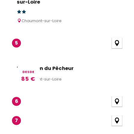
sur-Loire
Chaumont-sur-Loire
5
La Maison du Pêcheur
DESDE
85
€
Chaumont-sur-Loire
6
7