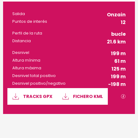
Información práctica
Salida
Onzain
Puntos de interés
12
Perfil de la ruta
bucle
Distancia
21.6 km
Desnivel
199 m
Altura mínima
61 m
Altura máxima
125 m
Desnivel total positivo
199 m
Desnivel positivo/negativo
-198 m
Documentación
Los a
TRACKS GPX
FICHERO KML
199 m de Desnivel
Desnivel