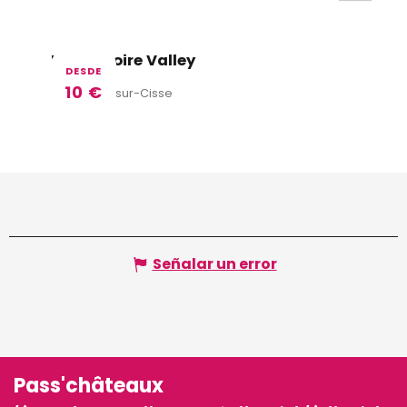
Loisirs Loire Valley
DESDE
10
€
Chouzy-sur-Cisse
Señalar un error
Pass'châteaux