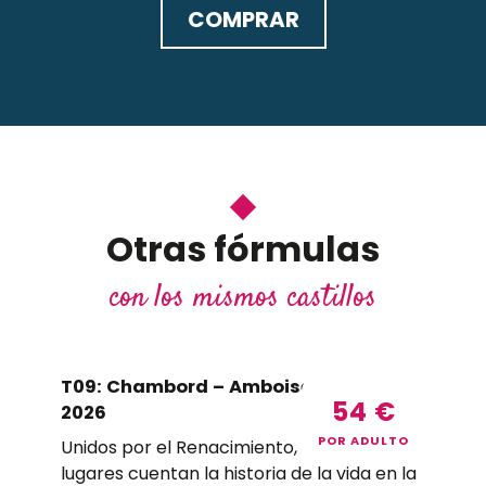
COMPRAR
Otras fórmulas
con los mismos castillos
T09: Chambord – Amboise – Clos Lucé
T1
54
€
2026
Ga
POR ADULTO
Unidos por el Renacimiento, estos tres
Uni
lugares cuentan la historia de la vida en la
lug