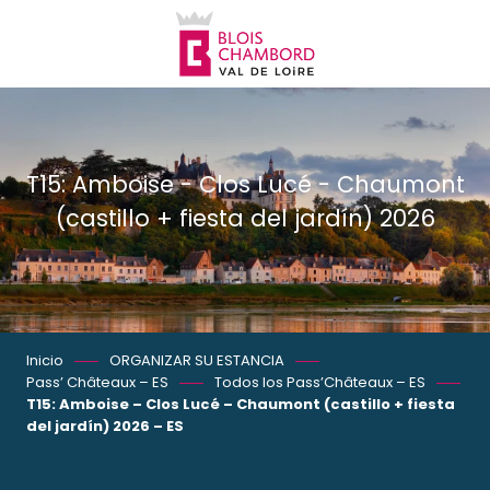
Aller
au
contenu
principal
T15: Amboise - Clos Lucé - Chaumont
(castillo + fiesta del jardín) 2026
Inicio
ORGANIZAR SU ESTANCIA
Pass’ Châteaux – ES
Todos los Pass’Châteaux – ES
T15: Amboise – Clos Lucé – Chaumont (castillo + fiesta
del jardín) 2026 – ES