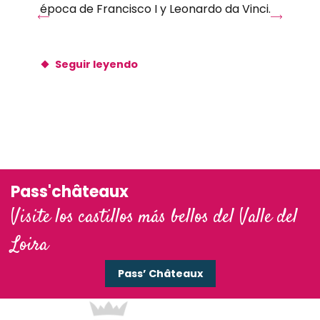
época de Francisco I y Leonardo da Vinci.
épo
Seguir leyendo
Pass'châteaux
Visite los castillos más bellos del Valle del
Loira
Pass’ Châteaux