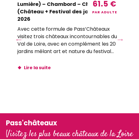
61.5
€
Lumière) – Chambord – Chaumont
Ch
(Château + Festival des jardins) |
Ch
PAR ADULTE
2026
Ce
Avec cette formule de Pass’Châteaux
Ch
visitez trois châteaux incontournables du
et 
Val de Loire, avec en complément les 20
co
jardins mêlant art et nature du festival...
Loi
Lire la suite
Pass'châteaux
Visitez les plus beaux châteaux de la Loire