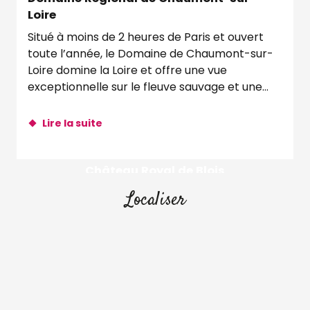
Loire
Situé à moins de 2 heures de Paris et ouvert
toute l’année, le Domaine de Chaumont-sur-
Loire domine la Loire et offre une vue
exceptionnelle sur le fleuve sauvage et une
nature...
Lire la suite
Château Royal de Blois
Localiser
Lire la suite