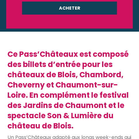
ACHETER
Ce Pass’Châteaux est composé
des billets d’entrée pour les
châteaux de Blois, Chambord,
Cheverny et Chaumont-sur-
Loire. En complément le festival
des Jardins de Chaumont et le
spectacle Son & Lumière du
château de Blois.
Un Pass’Châteaux adapté aux longs week-ends qui