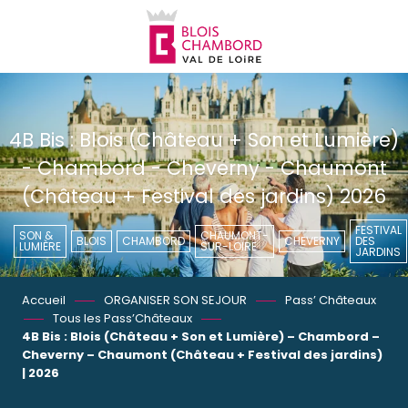
Aller
au
contenu
principal
4B Bis : Blois (Château + Son et Lumière)
- Chambord - Cheverny - Chaumont
(Château + Festival des jardins) 2026
FESTIVAL
SON &
CHAUMONT-
BLOIS
CHAMBORD
CHEVERNY
DES
LUMIÈRE
SUR-LOIRE
JARDINS
Accueil
ORGANISER SON SEJOUR
Pass’ Châteaux
Tous les Pass’Châteaux
4B Bis : Blois (Château + Son et Lumière) – Chambord –
Cheverny – Chaumont (Château + Festival des jardins)
| 2026