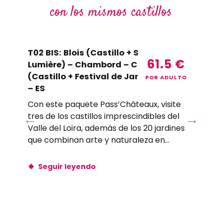
con los mismos castillos
T02 BIS: Blois (Castillo + Son et
5B
61.5
€
Lumière) – Chambord – Chaumont
Ch
(Castillo + Festival de Jardines) 2026
(c
POR ADULTO
– ES
20
Con este paquete Pass’Châteaux, visite
Est
tres de los castillos imprescindibles del
Ch
Valle del Loira, además de los 20 jardines
Loi
que combinan arte y naturaleza en...
au
imp
Seguir leyendo