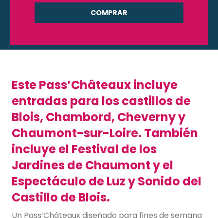
COMPRAR
Este Pass’Châteaux incluye
entradas para los castillos de
Blois, Chambord, Cheverny y
Chaumont-sur-Loire. También
incluye el Festival de los
Jardines de Chaumont y el
Espectáculo de Luz y Sonido del
Castillo de Blois.
Un Pass’Châteaux diseñado para fines de semana