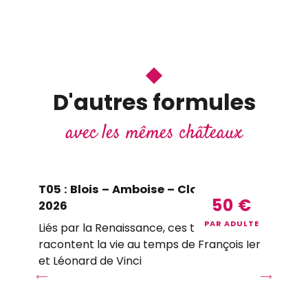
D'autres formules
avec les mêmes châteaux
T05 : Blois – Amboise – Clos Lucé |
5A
50
€
2026
Am
PAR ADULTE
Liés par la Renaissance, ces trois lieux vous
Un 
racontent la vie au temps de François Ier
Ch
et Léonard de Vinci
Luc
les
tou