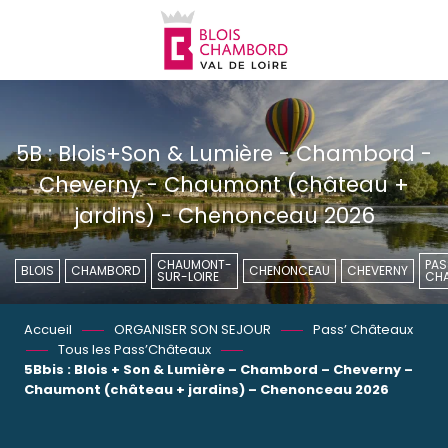
Aller
au
contenu
principal
5B : Blois+Son & Lumière - Chambord -
Cheverny - Chaumont (château +
jardins) - Chenonceau 2026
CHAUMONT-
PAS
BLOIS
CHAMBORD
CHENONCEAU
CHEVERNY
SUR-LOIRE
CH
Accueil
ORGANISER SON SEJOUR
Pass’ Châteaux
Tous les Pass’Châteaux
5Bbis : Blois + Son & Lumière – Chambord – Cheverny –
Chaumont (château + jardins) – Chenonceau 2026