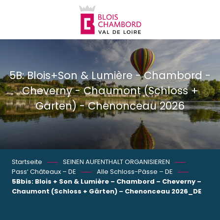
Aller
au
contenu
principal
5B: Blois+Son & Lumière - Chambord -
Cheverny - Chaumont (Schloss +
Gärten) - Chenonceau 2026
Startseite
SEINEN AUFENTHALT ORGANISIEREN
Pass‘ Châteaux – DE
Alle Schloss-Pässe – DE
5Bbis: Blois + Son & Lumière – Chambord – Cheverny –
Chaumont (Schloss + Gärten) – Chenonceau 2026_DE