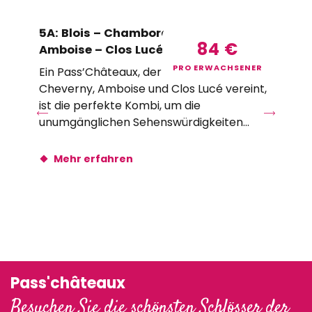
5A: Blois – Chambord – Cheverny –
T0
84
€
Amboise – Clos Lucé 2026 – DE
Am
PRO ERWACHSENER
Ein Pass’Châteaux, der Blois, Chambord,
Du
Cheverny, Amboise und Clos Lucé vereint,
er
ist die perfekte Kombi, um die
zur
unumgänglichen Sehenswürdigkeiten...
Mehr erfahren
Pass'châteaux
Besuchen Sie die schönsten Schlösser der