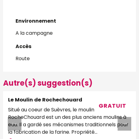
Environnement
Environnement
A la campagne
Accès
Accès
Route
Autre(s) suggestion(s)
Le Moulin de Rochechouard
GRATUIT
Situé au coeur de Suèvres, le moulin de
RocheChouard est un des plus anciens moulins à
eau. Il a gardé ses mécanismes traditionnels pour
la fabrication de la farine. Propriété...