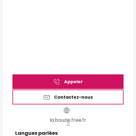
Appeler
Contactez-nous
la.bouzie.free.fr
Langues parlées
Langues parlées