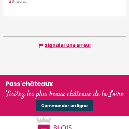
Suèvres
Signaler une erreur
Pass'châteaux
Visitez les plus beaux châteaux de la Loire
Commander en ligne