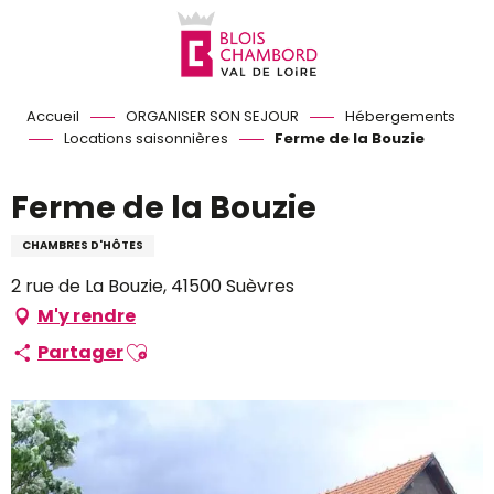
Aller
au
contenu
principal
Accueil
ORGANISER SON SEJOUR
Hébergements
Locations saisonnières
Ferme de la Bouzie
Ferme de la Bouzie
CHAMBRES D'HÔTES
2 rue de La Bouzie, 41500 Suèvres
M'y rendre
Ajouter aux favoris
Partager