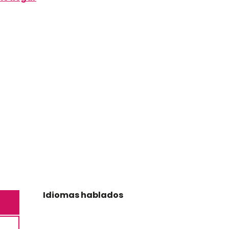
Idiomas hablados
Idiomas hablados