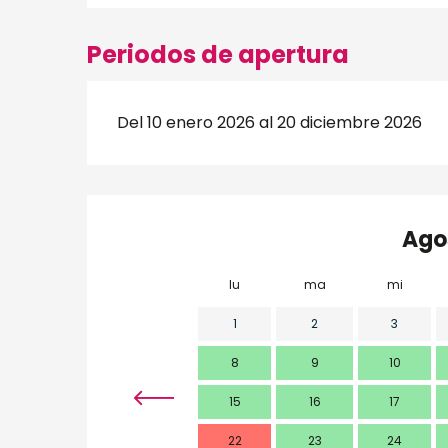
Periodos de apertura
Del 10 enero 2026 al 20 diciembre 2026
Ago
lu
ma
mi
1
2
3
8
9
10
15
16
17
22
23
24