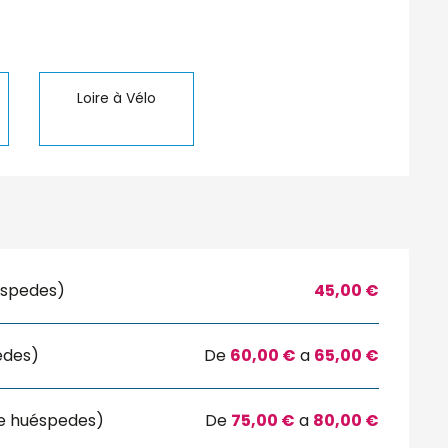
aciones
Loire à Vélo
uéspedes)
45,00 €
edes)
De
60,00 €
a
65,00 €
de huéspedes)
De
75,00 €
a
80,00 €