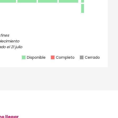
28
29
fines
blecimiento
ado el
21 julio
Disponible
Completo
Cerrado
o llegar