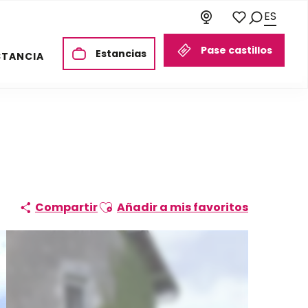
ES
Buscar
Voir les favori
Pase castillos
Estancias
STANCIA
Ajouter aux favoris
Compartir
Añadir a mis favoritos