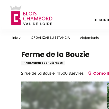
Aller
au
contenu
DESCUB
principal
Inicio
ORGANIZAR SU ESTANCIA
Alojamiento
Ferme de la Bouzie
HABITACIONES DE HUÉSPEDES
2 rue de La Bouzie, 41500 Suèvres
Cómo l