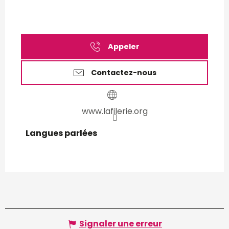
Appeler
Contactez-nous
www.lafilerie.org
Langues parlées
Langues parlées
Signaler une erreur