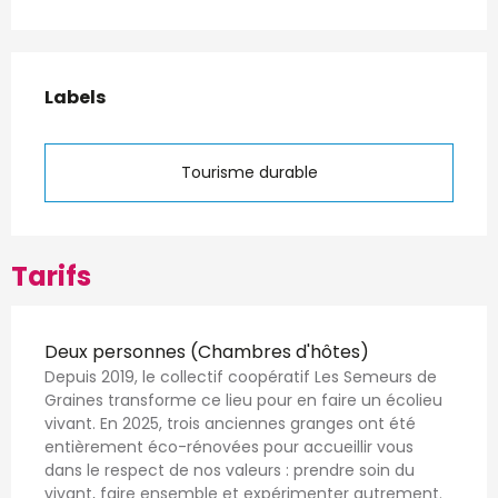
Offres de prestations
Labels
Labels
Tourisme durable
Tarifs
Tarifs 2026
Deux personnes (Chambres d'hôtes)
Depuis 2019, le collectif coopératif Les Semeurs de
Graines transforme ce lieu pour en faire un écolieu
vivant. En 2025, trois anciennes granges ont été
entièrement éco-rénovées pour accueillir vous
dans le respect de nos valeurs : prendre soin du
vivant, faire ensemble et expérimenter autrement.