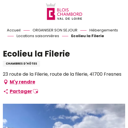
Aller
au
contenu
principal
Accueil
ORGANISER SON SEJOUR
Hébergements
Locations saisonnières
Ecolieu la Filerie
Ecolieu la Filerie
CHAMBRES D'HÔTES
23 route de la Filerie, route de la filerie, 41700 Fresnes
M'y rendre
Ajouter aux favoris
Partager