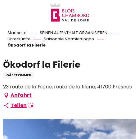
Aller
au
contenu
principal
Startseite
SEINEN AUFENTHALT ORGANISIEREN
Unterkünfte
Saisonale Vermietungen
Ökodorf la Filerie
Ökodorf la Filerie
GÄSTEZIMMER
23 route de la Filerie, route de la filerie, 41700 Fresnes
Anfahrt
Ajouter aux favoris
Teilen