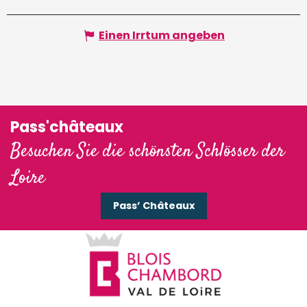
Einen Irrtum angeben
Pass'châteaux
Besuchen Sie die schönsten Schlösser der
Loire
Pass’ Châteaux