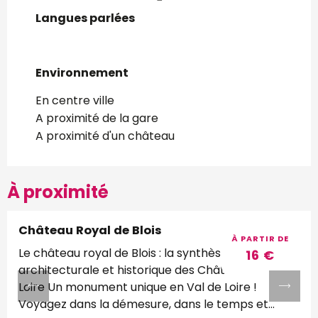
Langues parlées
Langues parlées
Environnement
Environnement
En centre ville
A proximité de la gare
A proximité d'un château
À proximité
Château Royal de Blois
Réservable
À PARTIR DE
Le château royal de Blois : la synthèse
16
€
architecturale et historique des Châteaux de la
Loire Un monument unique en Val de Loire !
Voyagez dans la démesure, dans le temps et...