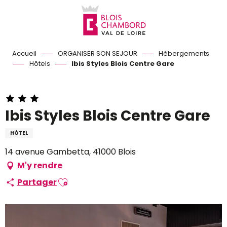
Aller
au
contenu
principal
Accueil
ORGANISER SON SEJOUR
Hébergements
Hôtels
Ibis Styles Blois Centre Gare
Ibis Styles Blois Centre Gare
HÔTEL
14 avenue Gambetta, 41000 Blois
M'y rendre
Ajouter aux favoris
Partager