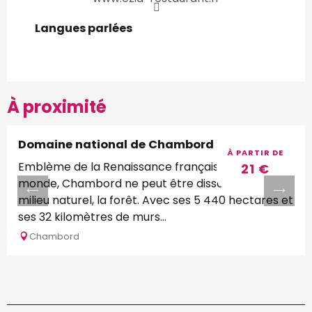
Langues parlées
Langues parlées
À proximité
Domaine national de Chambord
Réservable
À PARTIR DE
Emblème de la Renaissance française à travers le
21
€
monde, Chambord ne peut être dissocié de son
milieu naturel, la forêt. Avec ses 5 440 hectares et
ses 32 kilomètres de murs...
Chambord