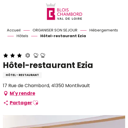
Aller
au
contenu
principal
Accueil
ORGANISER SON SEJOUR
Hébergements
Hôtels
Hôtel-restaurant Ezia
Hôtel-restaurant Ezia
HÔTEL - RESTAURANT
17 Rue de Chambord, 41350 Montlivault
M'y rendre
Ajouter aux favoris
Partager