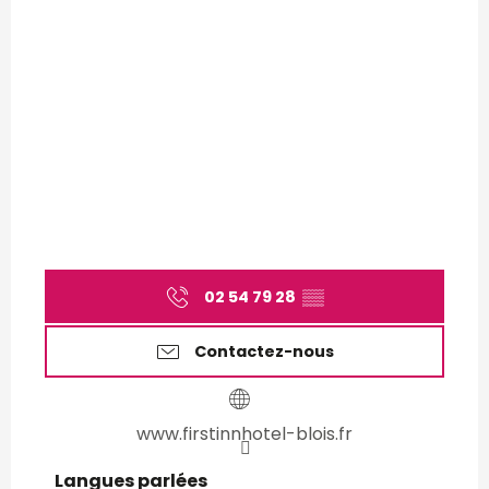
02 54 79 28
▒▒
Contactez-nous
www.firstinnhotel-blois.fr
Langues parlées
Langues parlées