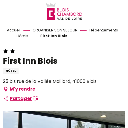
Aller
au
contenu
principal
Accueil
ORGANISER SON SEJOUR
Hébergements
Hôtels
First Inn Blois
First Inn Blois
HÔTEL
25 bis rue de la Vallée Maillard, 41000 Blois
M'y rendre
Ajouter aux favoris
Partager