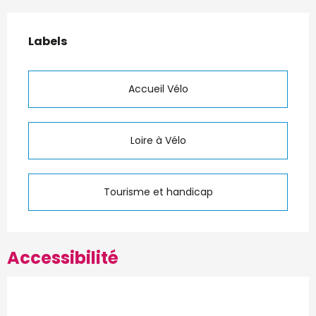
Offres de prestations
Labels
Labels
Accueil Vélo
Loire à Vélo
Tourisme et handicap
Accessibilité