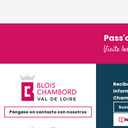
Pass'
Visite lo
Recib
infor
Cham
Susc
Póngase en contacto con nosotros
N