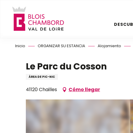
Aller
au
contenu
DESCUB
principal
Inicio
ORGANIZAR SU ESTANCIA
Alojamiento
Le Parc du Cosson
ÁREA DE PIC-NIC
41120 Chailles
Cómo llegar