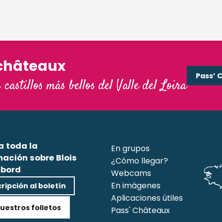
châteaux
Pass’ 
s castillos más bellos del Valle del Loira
a toda la
En grupos
mación sobre Blois
¿Cómo llegar?
bord
Webcams
En imágenes
ripción al boletín
Aplicaciones útiles
uestros folletos
Pass' Châteaux