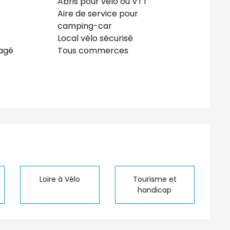
Abris pour vélo ou VTT
Aire de service pour
camping-car
Local vélo sécurisé
agé
Tous commerces
tions
Loire à Vélo
Tourisme et
handicap