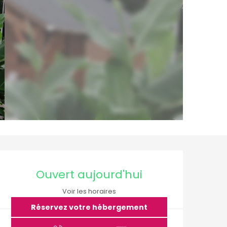
Ouverture et coordo
Ouvert aujourd'hui
Voir les horaires
Réservez votre hébergement