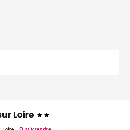
ur Loire
r-Loire
M'y rendre