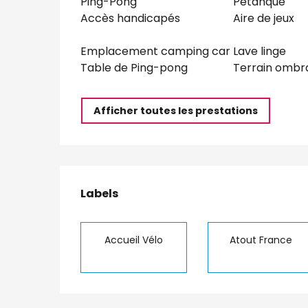
Ping-Pong
Pétanque
Accès handicapés
Aire de jeux
Emplacement camping car
Lave linge
Table de Ping-pong
Terrain ombr
Afficher toutes les prestations
Offres de presta
Labels
Labels
Accueil Vélo
Atout France