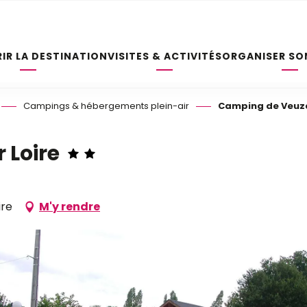
IR LA DESTINATION
VISITES & ACTIVITÉS
ORGANISER SO
Campings & hébergements plein-air
Camping de Veuzai
 Loire
ire
M'y rendre