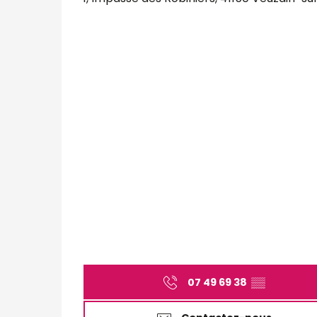
07 49 69 38
▒▒