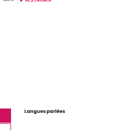
Langues parlées
Langues parlées