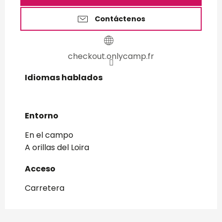
Contáctenos
checkout.onlycamp.fr
Idiomas hablados
Idiomas hablados
Entorno
Entorno
En el campo
A orillas del Loira
Acceso
Acceso
Carretera