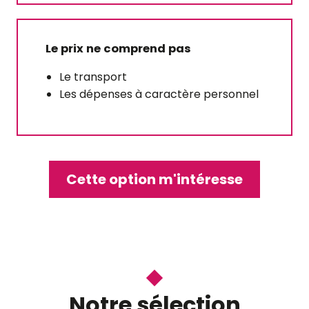
Le prix ne comprend pas
Le transport
Les dépenses à caractère personnel
Cette option m'intéresse
Dîner spectacle au
cabaret Madame Sans
Gêne
Vous aimerez Ce spectacle de qualité,
fait pour se détendre et passer une
Notre sélection
amusante soirée