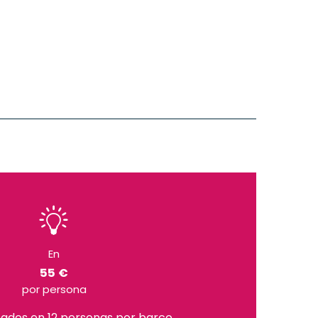
En
55 €
por persona
sados en 12 personas por barco