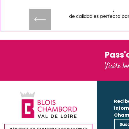
Le encantará Este espectác
de calidad es perfecto pa
relajarse y disfrutar de un
velada al aire libre
Seguir leyendo
Pass'
Visite lo
Recib
infor
Cham
Susc