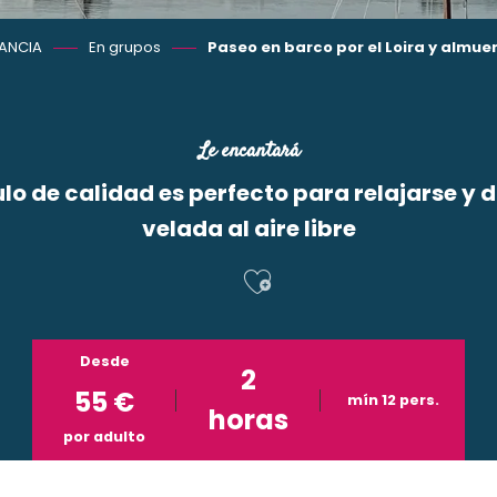
ANCIA
En grupos
Paseo en barco por el Loira y almuer
Le encantará
lo de calidad es perfecto para relajarse y d
velada al aire libre
Ajouter aux f
Desde
2
55
€
mín 12 pers.
horas
por adulto