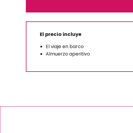
El precio incluye
El viaje en barco
Almuerzo aperitivo
Cena y espectáculo en
cabaret Madame Sa
Gêne – ES