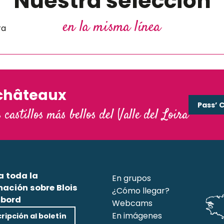
Nuestra selección
ulo
en la misma línea
ra
a
châteaux
Pass’ 
s castillos más bellos del Valle del Loira
a toda la
En grupos
mación sobre Blois
¿Cómo llegar?
bord
Webcams
En imágenes
ripción al boletín