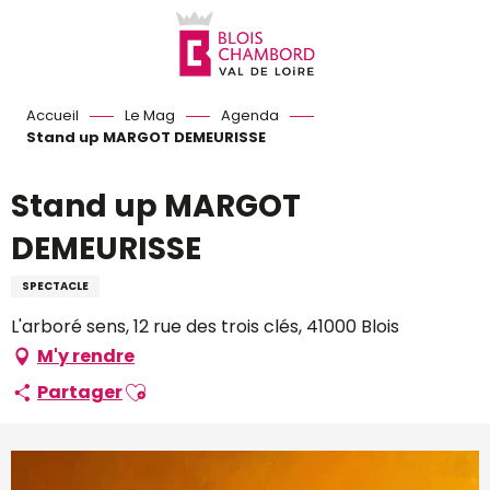
Aller
au
contenu
principal
Accueil
Le Mag
Agenda
Stand up MARGOT DEMEURISSE
Stand up MARGOT
DEMEURISSE
SPECTACLE
L'arboré sens, 12 rue des trois clés, 41000 Blois
M'y rendre
Ajouter aux favoris
Partager