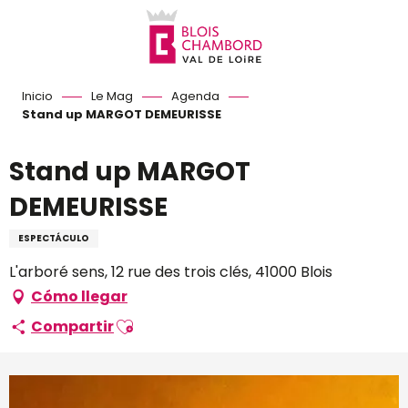
Aller
au
contenu
principal
Inicio
Le Mag
Agenda
Stand up MARGOT DEMEURISSE
Stand up MARGOT
DEMEURISSE
ESPECTÁCULO
L'arboré sens, 12 rue des trois clés, 41000 Blois
Cómo llegar
Ajouter aux favoris
Compartir