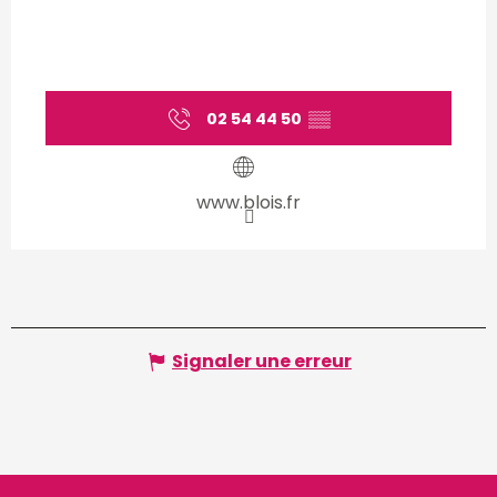
02 54 44 50
▒▒
www.blois.fr
Signaler une erreur