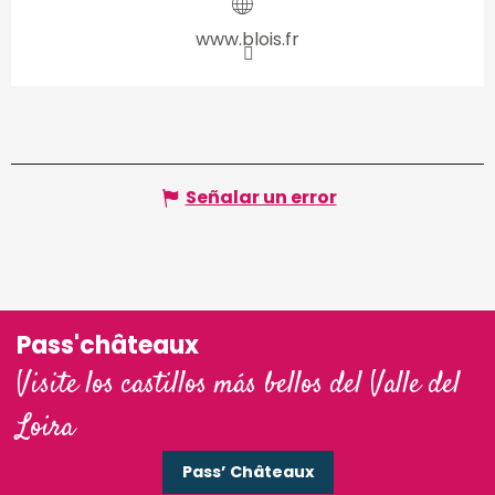
www.blois.fr
Señalar un error
Pass'châteaux
Visite los castillos más bellos del Valle del
Loira
Pass’ Châteaux