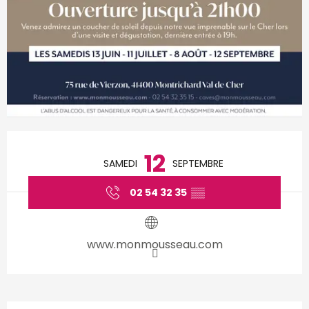
Ouverture et coordonnées
12
SAMEDI
SEPTEMBRE
02 54 32 35
▒▒
www.monmousseau.com