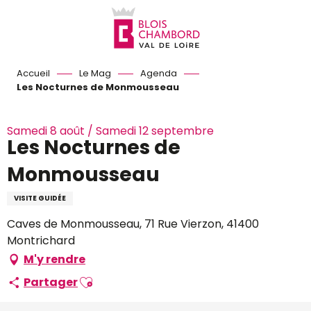
Aller
au
contenu
principal
Accueil
Le Mag
Agenda
Les Nocturnes de Monmousseau
Samedi 8 août / Samedi 12 septembre
Les Nocturnes de
Monmousseau
VISITE GUIDÉE
Caves de Monmousseau, 71 Rue Vierzon, 41400
Montrichard
M'y rendre
Ajouter aux favoris
Partager