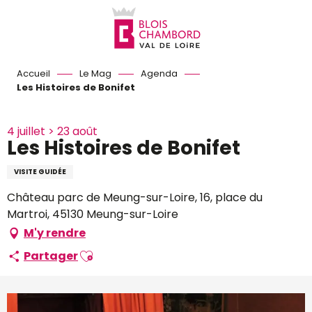
Aller
au
contenu
principal
Accueil
Le Mag
Agenda
Les Histoires de Bonifet
4 juillet > 23 août
Les Histoires de Bonifet
VISITE GUIDÉE
Château parc de Meung-sur-Loire, 16, place du
Martroi, 45130 Meung-sur-Loire
M'y rendre
Ajouter aux favoris
Partager