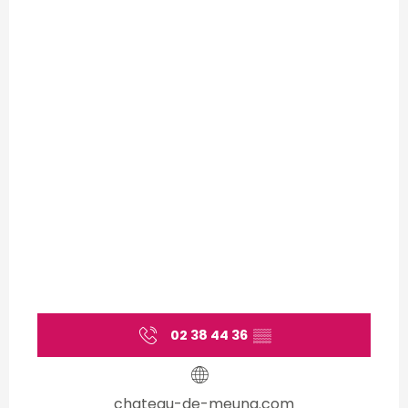
02 38 44 36
▒▒
chateau-de-meung.com