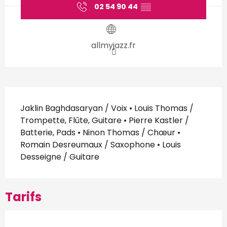
02 54 90 44
▒▒
allmyjazz.fr
Description
Jaklin Baghdasaryan / Voix • Louis Thomas / 
Trompette, Flûte, Guitare • Pierre Kastler / 
Batterie, Pads • Ninon Thomas / Chœur • 
Romain Desreumaux / Saxophone • Louis 
Desseigne / Guitare
Tarifs