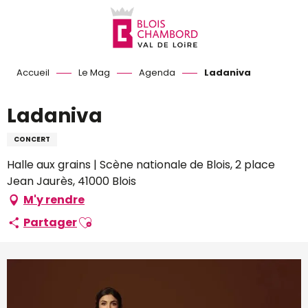
Aller
au
contenu
principal
Accueil
Le Mag
Agenda
Ladaniva
Ladaniva
CONCERT
Halle aux grains | Scène nationale de Blois, 2 place
Jean Jaurès, 41000 Blois
M'y rendre
Ajouter aux favoris
Partager