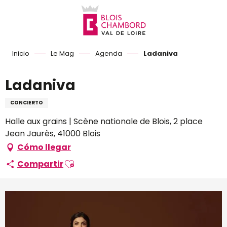
Aller
au
contenu
principal
Inicio
Le Mag
Agenda
Ladaniva
Ladaniva
CONCIERTO
Halle aux grains | Scène nationale de Blois, 2 place
Jean Jaurès, 41000 Blois
Cómo llegar
Ajouter aux favoris
Compartir