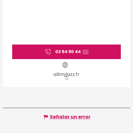
02 54 90 44
▒▒
allmyjazz.fr
Señalar un error