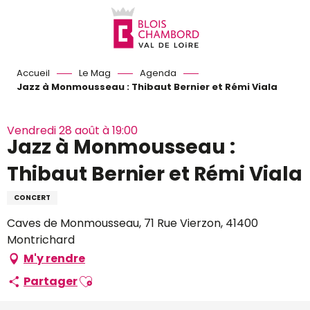
Aller
au
contenu
principal
Accueil
Le Mag
Agenda
Jazz à Monmousseau : Thibaut Bernier et Rémi Viala
Vendredi 28 août à 19:00
Jazz à Monmousseau :
Thibaut Bernier et Rémi Viala
CONCERT
Caves de Monmousseau, 71 Rue Vierzon, 41400
Montrichard
M'y rendre
Ajouter aux favoris
Partager