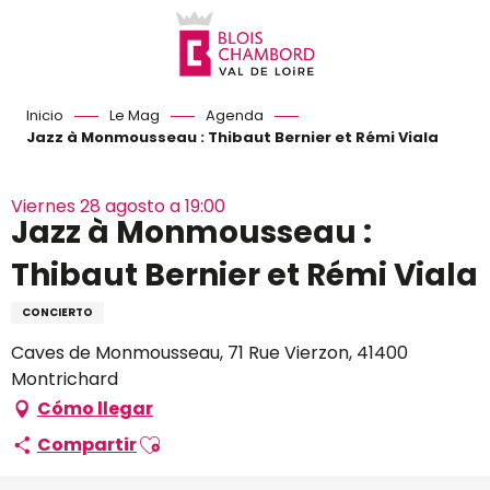
Aller
au
contenu
principal
Inicio
Le Mag
Agenda
Jazz à Monmousseau : Thibaut Bernier et Rémi Viala
Viernes 28 agosto a 19:00
Jazz à Monmousseau :
Thibaut Bernier et Rémi Viala
CONCIERTO
Caves de Monmousseau, 71 Rue Vierzon, 41400
Montrichard
Cómo llegar
Ajouter aux favoris
Compartir