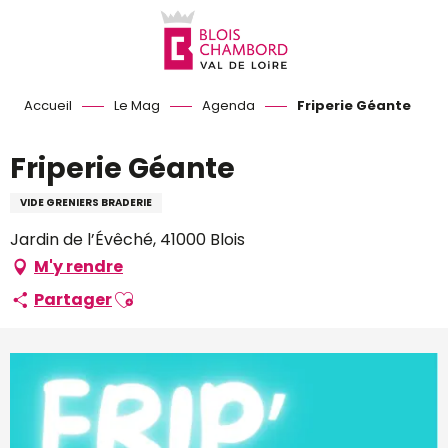
Aller
au
contenu
principal
Accueil
Le Mag
Agenda
Friperie Géante
Friperie Géante
VIDE GRENIERS BRADERIE
Jardin de l’Évêché, 41000 Blois
M'y rendre
Ajouter aux favoris
Partager