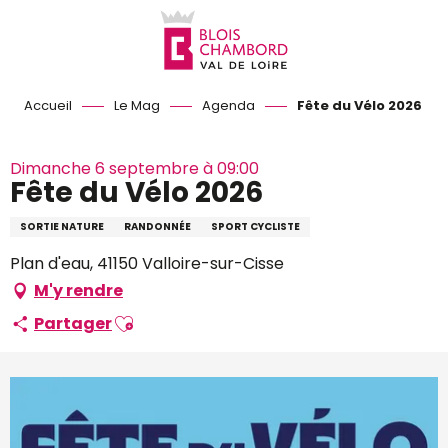
Aller
au
contenu
principal
Accueil
Le Mag
Agenda
Fête du Vélo 2026
Dimanche 6 septembre à 09:00
Fête du Vélo 2026
SORTIE NATURE
RANDONNÉE
SPORT CYCLISTE
Plan d'eau, 41150 Valloire-sur-Cisse
M'y rendre
Ajouter aux favoris
Partager