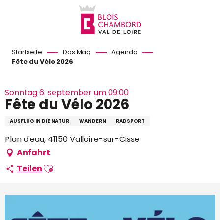
Aller
au
contenu
principal
Startseite
Das Mag
Agenda
Fête du Vélo 2026
Sonntag 6. september um 09:00
Fête du Vélo 2026
AUSFLUG IN DIE NATUR
WANDERN
RADSPORT
Plan d'eau, 41150 Valloire-sur-Cisse
Anfahrt
Ajouter aux favoris
Teilen