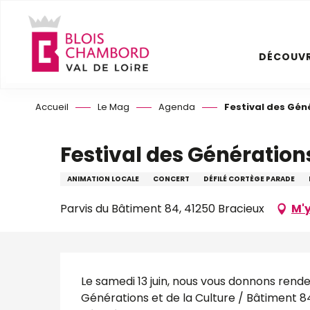
Aller
au
contenu
DÉCOUVR
principal
Accueil
Le Mag
Agenda
Festival des Gén
Festival des Générations
ANIMATION LOCALE
CONCERT
DÉFILÉ CORTÈGE PARADE
Parvis du Bâtiment 84, 41250 Bracieux
M'y
Description
Le samedi 13 juin, nous vous donnons rende
Générations et de la Culture / Bâtiment