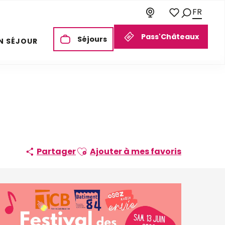
FR
Recherch
Voir les favori
Pass'Châteaux
Séjours
N SÉJOUR
Ajouter aux favoris
Partager
Ajouter à mes favoris