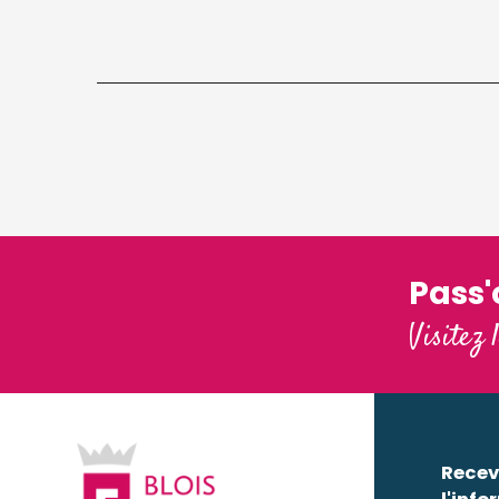
Pass
Visitez 
Recev