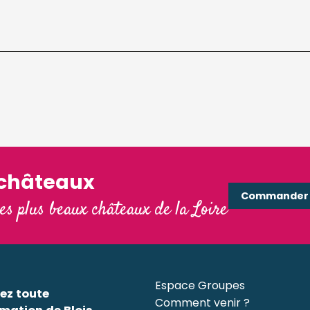
'châteaux
Commander e
les plus beaux châteaux de la Loire
Espace Groupes
ez toute
Comment venir ?