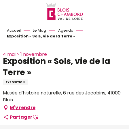
Aller
au
contenu
principal
Accueil
Le Mag
Agenda
Exposition « Sols, vie de la Terre »
4 mai > 1 novembre
Exposition « Sols, vie de la
Terre »
EXPOSITION
Musée d’histoire naturelle, 6 rue des Jacobins, 41000
Blois
M'y rendre
Ajouter aux favoris
Partager