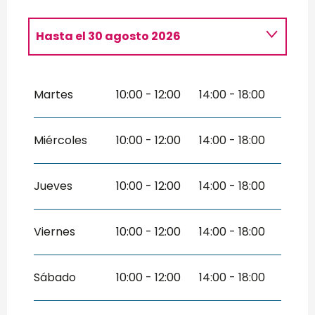
Hasta el
30 agosto 2026
Del
4 mayo 2026
al
3 julio 2026
Martes
10:00 - 12:00
14:00 - 18:00
Del
31 agosto 2026
al
16 octubre
2026
Del
17 octubre 2026
al
1 noviembre
Miércoles
10:00 - 12:00
14:00 - 18:00
2026
Jueves
10:00 - 12:00
14:00 - 18:00
Viernes
10:00 - 12:00
14:00 - 18:00
Sábado
10:00 - 12:00
14:00 - 18:00