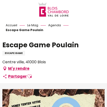
Aller
au
contenu
principal
Accueil
Le Mag
Agenda
Escape Game Poulain
Escape Game Poulain
ESCAPE GAME
Centre ville, 41000 Blois
M'y rendre
Ajouter aux favoris
Partager