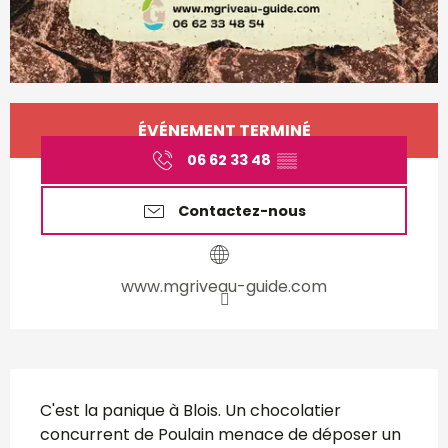
Ouverture et coordonnées
ÉVÉNEMENT TERMINÉ
06 62 33 48
▒▒
Contactez-nous
www.mgriveau-guide.com
Description
C'est la panique à Blois. Un chocolatier 
concurrent de Poulain menace de déposer un 