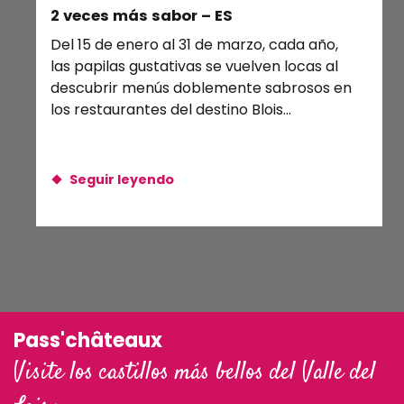
2 veces más sabor – ES
Fe
Courts spectacles Renaissance au Château : Phlipot l’i
Exposition : Ombres et lumières
Del 15 de enero al 31 de marzo, cada año,
Des
Balade crépusculaire en canoë
las papilas gustativas se vuelven locas al
con
descubrir menús doblemente sabrosos en
afi
los restaurantes del destino Blois...
man
Seguir leyendo
Pass'châteaux
Visite los castillos más bellos del Valle del