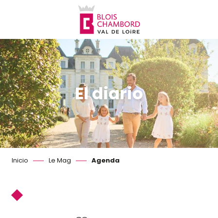
Aller
au
contenu
principal
El diario
Inicio
Le Mag
Agenda