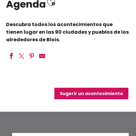
Ajouter aux favo
Agenda
Descubra todos los acontecimientos que
tienen lugar en las 90 ciudades y pueblos de los
alrededores de Blois.
Soirées Dégustation au Château de Montpoupon
Apple Juice - Tribute to the Beatles
Un soir d'été à Villesavin - 19ème édition
Sugerir un acontecimiento
Bal avec le Grand Pop
26ème festival Jeu(x)d'orgue
Nuit des Étoiles 2026
La visite qui réveille les châteaux
Exposition des Amis des Beaux-Arts
Les Soirées d'Été